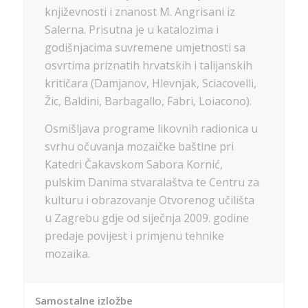
književnosti i znanost M. Angrisani iz
Salerna. Prisutna je u katalozima i
godišnjacima suvremene umjetnosti sa
osvrtima priznatih hrvatskih i talijanskih
kritičara (Damjanov, Hlevnjak, Sciacovelli,
Žic, Baldini, Barbagallo, Fabri, Loiacono).
Osmišljava programe likovnih radionica u
svrhu očuvanja mozaičke baštine pri
Katedri Čakavskom Sabora Kornić,
pulskim Danima stvaralaštva te Centru za
kulturu i obrazovanje Otvorenog učilišta
u Zagrebu gdje od siječnja 2009. godine
predaje povijest i primjenu tehnike
mozaika.
Samostalne izložbe